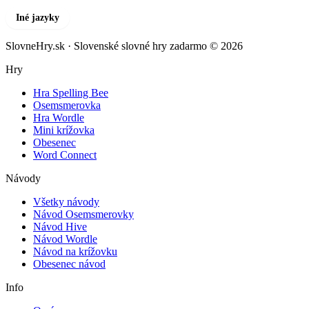
Iné jazyky
SlovneHry.sk · Slovenské slovné hry zadarmo © 2026
Hry
Hra Spelling Bee
Osemsmerovka
Hra Wordle
Mini krížovka
Obesenec
Word Connect
Návody
Všetky návody
Návod Osemsmerovky
Návod Hive
Návod Wordle
Návod na krížovku
Obesenec návod
Info