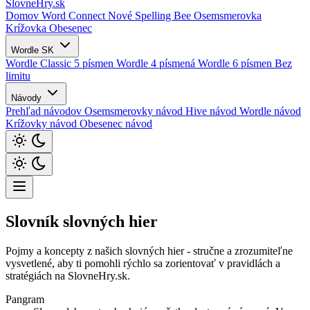
SlovneHry
.sk
Domov
Word Connect
Nové
Spelling Bee
Osemsmerovka
Krížovka
Obesenec
Wordle SK
Wordle Classic 5 písmen
Wordle 4 písmená
Wordle 6 písmen
Bez
limitu
Návody
Prehľad návodov
Osemsmerovky návod
Hive návod
Wordle návod
Krížovky návod
Obesenec návod
Slovník slovných hier
Pojmy a koncepty z našich slovných hier - stručne a zrozumiteľne
vysvetlené, aby ti pomohli rýchlo sa zorientovať v pravidlách a
stratégiách na SlovneHry.sk.
Pangram