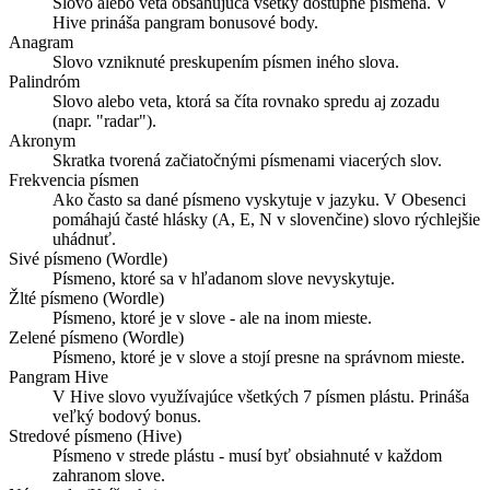
Slovo alebo veta obsahujúca všetky dostupné písmená. V
Hive prináša pangram bonusové body.
Anagram
Slovo vzniknuté preskupením písmen iného slova.
Palindróm
Slovo alebo veta, ktorá sa číta rovnako spredu aj zozadu
(napr. "radar").
Akronym
Skratka tvorená začiatočnými písmenami viacerých slov.
Frekvencia písmen
Ako často sa dané písmeno vyskytuje v jazyku. V Obesenci
pomáhajú časté hlásky (A, E, N v slovenčine) slovo rýchlejšie
uhádnuť.
Sivé písmeno (Wordle)
Písmeno, ktoré sa v hľadanom slove nevyskytuje.
Žlté písmeno (Wordle)
Písmeno, ktoré je v slove - ale na inom mieste.
Zelené písmeno (Wordle)
Písmeno, ktoré je v slove a stojí presne na správnom mieste.
Pangram Hive
V Hive slovo využívajúce všetkých 7 písmen plástu. Prináša
veľký bodový bonus.
Stredové písmeno (Hive)
Písmeno v strede plástu - musí byť obsiahnuté v každom
zahranom slove.