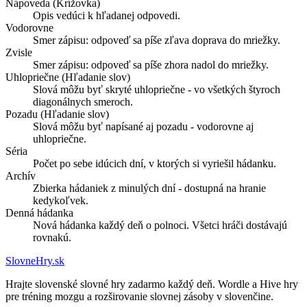
Nápoveda (Krížovka)
Opis vedúci k hľadanej odpovedi.
Vodorovne
Smer zápisu: odpoveď sa píše zľava doprava do mriežky.
Zvisle
Smer zápisu: odpoveď sa píše zhora nadol do mriežky.
Uhlopriečne (Hľadanie slov)
Slová môžu byť skryté uhlopriečne - vo všetkých štyroch
diagonálnych smeroch.
Pozadu (Hľadanie slov)
Slová môžu byť napísané aj pozadu - vodorovne aj
uhlopriečne.
Séria
Počet po sebe idúcich dní, v ktorých si vyriešil hádanku.
Archív
Zbierka hádaniek z minulých dní - dostupná na hranie
kedykoľvek.
Denná hádanka
Nová hádanka každý deň o polnoci. Všetci hráči dostávajú
rovnakú.
SlovneHry
.sk
Hrajte slovenské slovné hry zadarmo každý deň. Wordle a Hive hry
pre tréning mozgu a rozširovanie slovnej zásoby v slovenčine.